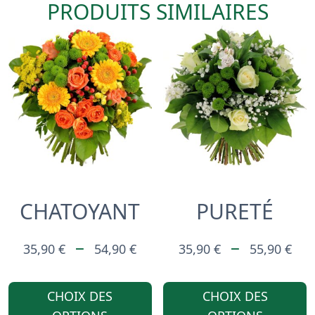
PRODUITS SIMILAIRES
CHATOYANT
PURETÉ
PLAGE
PL
–
–
35,90
€
54,90
€
35,90
€
55,90
€
DE
DE
CE
PRIX :
PR
CHOIX DES
CHOIX DES
PRODUIT