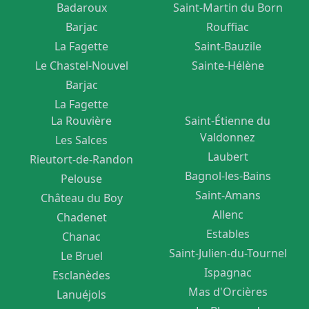
PAGE
Badaroux
Saint-Martin du Born
DU
Barjac
Rouffiac
La Fagette
Saint-Bauzile
PRODUIT
Le Chastel-Nouvel
Sainte-Hélène
Barjac
La Fagette
La Rouvière
Saint-Étienne du
Valdonnez
Les Salces
Laubert
Rieutort-de-Randon
Bagnol-les-Bains
Pelouse
Saint-Amans
Château du Boy
Allenc
Chadenet
Estables
Chanac
Saint-Julien-du-Tournel
Le Bruel
Ispagnac
Esclanèdes
Mas d'Orcières
Lanuéjols