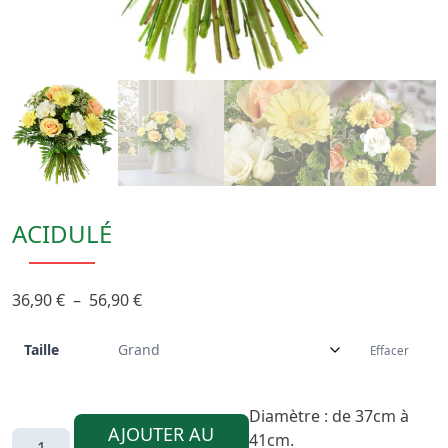
ACIDULÉ
Plage
36,90
€
–
56,90
€
de
prix :
Taille
Effacer
36,90 €
à
Diamètre : de 37cm à
56,90 €
AJOUTER AU
quantité
41cm.