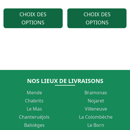
PRODUIT
DE
DE
CE
PRIX :
PR
CHOIX DES
CHOIX DES
PRODUIT
OPTIONS
OPTIONS
68,90 €
51
A
À
À
PLUSIEURS
118,90 €
75
VARIATIONS.
LES
OPTIONS
PEUVENT
NOS LIEUX DE LIVRAISONS
ÊTRE
Mende
Bramonas
CHOISIES
Chabrits
Nojaret
Le Mas
Villeneuve
SUR
Chanteruéjols
La Colombèche
LA
Balsièges
Le Born