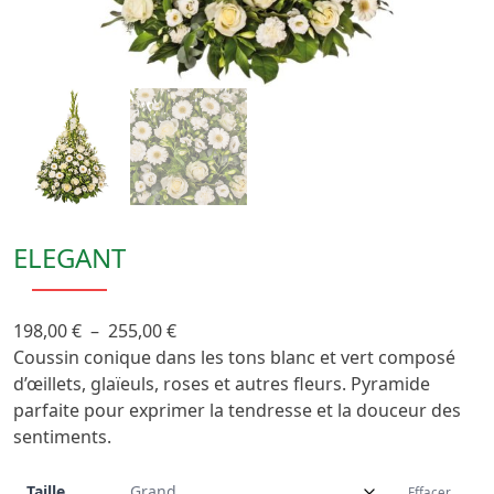
ELEGANT
Plage
198,00
€
–
255,00
€
de
Coussin conique dans les tons blanc et vert composé
prix :
d’œillets, glaïeuls, roses et autres fleurs. Pyramide
198,00 €
parfaite pour exprimer la tendresse et la douceur des
à
sentiments.
255,00 €
Taille
Effacer