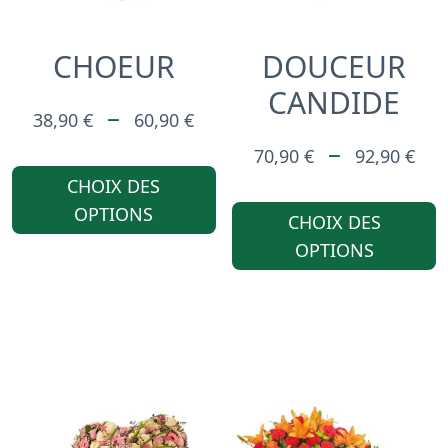
CHOEUR
DOUCEUR
CANDIDE
PLAGE
–
38,90
€
60,90
€
DE
PL
–
70,90
€
92,90
€
CE
PRIX :
DE
CHOIX DES
PRODUIT
OPTIONS
38,90 €
PR
CHOIX DES
A
OPTIONS
À
70
PLUSIEURS
60,90 €
À
VARIATIONS.
92
LES
OPTIONS
PEUVENT