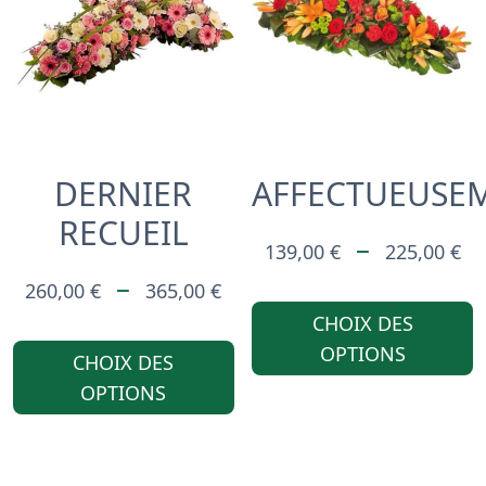
ÊTRE
CHOISIES
SUR
LA
PAGE
DERNIER
AFFECTUEUSE
DU
RECUEIL
PRODUIT
P
–
139,00
€
225,00
€
PLAGE
D
–
260,00
€
365,00
€
DE
PR
CHOIX DES
CE
OPTIONS
PRIX :
1
CHOIX DES
PRODUIT
OPTIONS
260,00 €
À
A
À
2
PLUSIEURS
365,00 €