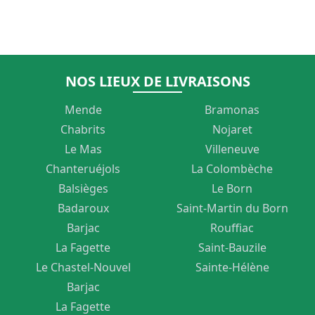
VARIATIONS.
LES
OPTIONS
PEUVENT
NOS LIEUX DE LIVRAISONS
ÊTRE
Mende
Bramonas
CHOISIES
Chabrits
Nojaret
Le Mas
Villeneuve
SUR
Chanteruéjols
La Colombèche
LA
Balsièges
Le Born
PAGE
Badaroux
Saint-Martin du Born
DU
Barjac
Rouffiac
La Fagette
Saint-Bauzile
PRODUIT
Le Chastel-Nouvel
Sainte-Hélène
Barjac
La Fagette