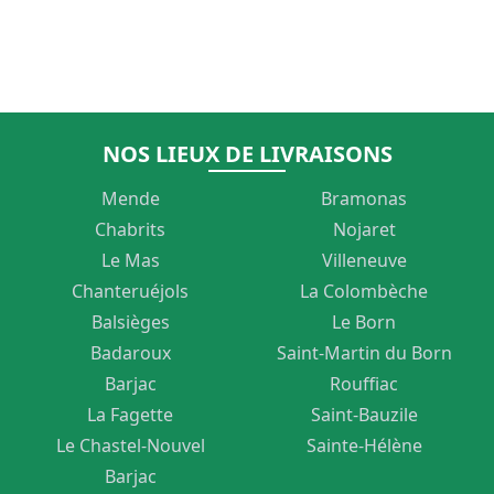
220,00 €
VARIATIONS.
LES
OPTIONS
PEUVENT
NOS LIEUX DE LIVRAISONS
ÊTRE
Mende
Bramonas
CHOISIES
Chabrits
Nojaret
Le Mas
Villeneuve
SUR
Chanteruéjols
La Colombèche
LA
Balsièges
Le Born
PAGE
Badaroux
Saint-Martin du Born
DU
Barjac
Rouffiac
La Fagette
Saint-Bauzile
PRODUIT
Le Chastel-Nouvel
Sainte-Hélène
Barjac