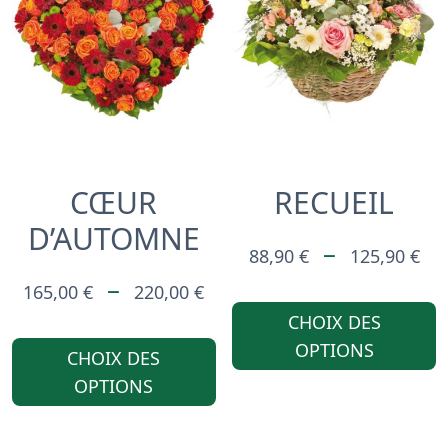
PEUVENT
ÊTRE
CHOISIES
SUR
LA
CŒUR
RECUEIL
PAGE
D’AUTOMNE
DU
P
–
88,90
€
125,90
€
PRODUIT
PLAGE
D
–
165,00
€
220,00
€
DE
PR
CHOIX DES
CE
OPTIONS
PRIX :
88
CHOIX DES
PRODUIT
OPTIONS
165,00 €
À
A
À
12
PLUSIEURS