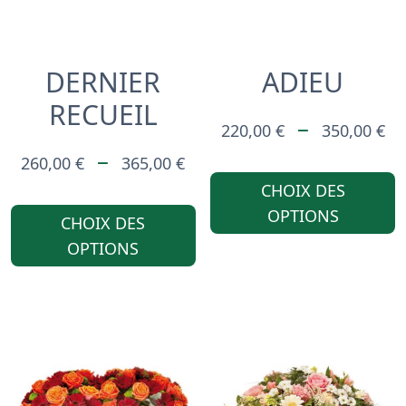
DERNIER
ADIEU
RECUEIL
P
–
220,00
€
350,00
€
PLAGE
D
–
260,00
€
365,00
€
DE
PR
CHOIX DES
CE
OPTIONS
PRIX :
2
CHOIX DES
PRODUIT
OPTIONS
260,00 €
À
A
À
3
PLUSIEURS
365,00 €
VARIATIONS.
LES
OPTIONS